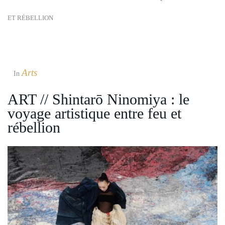
ET RÉBELLION
Arts
In
ART // Shintarō Ninomiya : le
voyage artistique entre feu et
rébellion