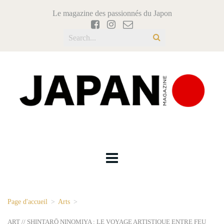
Le magazine des passionnés du Japon
Page d'accueil
>
Arts
>
ART // SHINTARŌ NINOMIYA : LE VOYAGE ARTISTIQUE ENTRE FEU