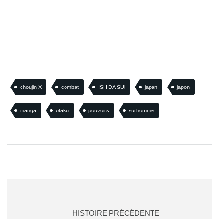
choujin X
combat
ISHIDA SUi
japan
japon
manga
otaku
pouvoirs
surhomme
HISTOIRE PRÉCÉDENTE