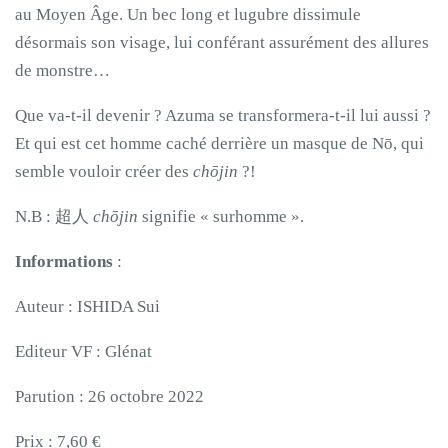
au Moyen Âge. Un bec long et lugubre dissimule
désormais son visage, lui conférant assurément des allures
de monstre…
Que va-t-il devenir ? Azuma se transformera-t-il lui aussi ?
Et qui est cet homme caché derrière un masque de Nō, qui
semble vouloir créer des
chōjin
?!
N.B : 超人
chōjin
signifie « surhomme ».
Informations
:
Auteur : ISHIDA Sui
Editeur VF : Glénat
Parution : 26 octobre 2022
Prix : 7,60 €