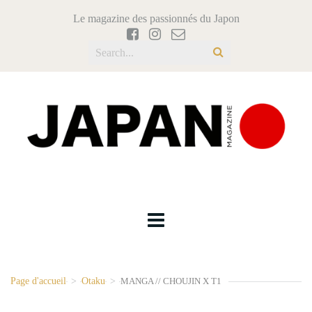
Le magazine des passionnés du Japon
Page d'accueil
>
Otaku
>
MANGA // CHOUJIN X T1