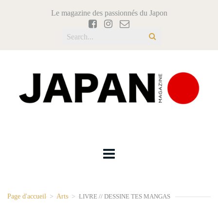
Le magazine des passionnés du Japon
Page d'accueil
>
Arts
>
LIVRE // DESSINE TES MANGAS