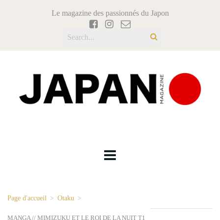
Le magazine des passionnés du Japon
Page d'accueil
>
Otaku
>
MANGA // MIMIZUKU ET LE ROI DE LA NUIT T1