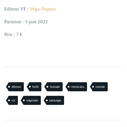
Editeur VF :
Vega-Dupuis
Parution : 3 juin 2022
Prix : 7 €
démon
forêt
humain
mimizuku
monde
roi
stigmate
tatouage