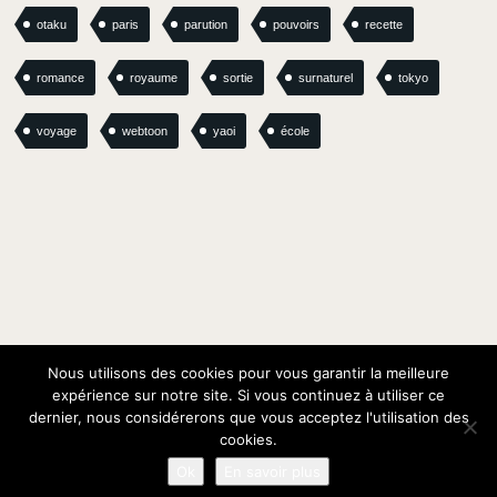
otaku
paris
parution
pouvoirs
recette
romance
royaume
sortie
surnaturel
tokyo
voyage
webtoon
yaoi
école
Nous utilisons des cookies pour vous garantir la meilleure
expérience sur notre site. Si vous continuez à utiliser ce
dernier, nous considérerons que vous acceptez l'utilisation des
© Oracom / Oracom Media Solutions
cookies.
Ok
En savoir plus