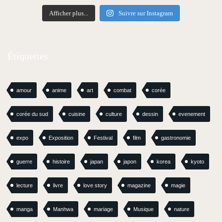
Afficher plus...
Suivre sur Instagram
Étiquettes
amour
anime
art
combat
corée
corée du sud
cuisine
culture
dessin
evenement
expo
Exposition
Festival
film
gastronomie
guerre
histoire
japan
japon
korea
kyoto
lecture
livre
love story
magazine
magie
manga
Manhwa
mariage
Musique
nature