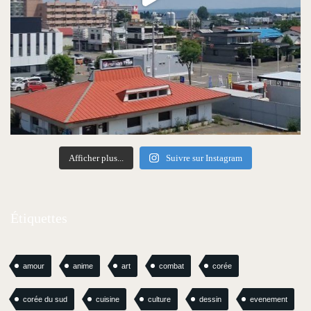
Afficher plus...
Suivre sur Instagram
Étiquettes
amour
anime
art
combat
corée
corée du sud
cuisine
culture
dessin
evenement