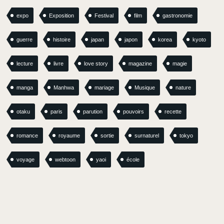
expo
Exposition
Festival
film
gastronomie
guerre
histoire
japan
japon
korea
kyoto
lecture
livre
love story
magazine
magie
manga
Manhwa
mariage
Musique
nature
otaku
paris
parution
pouvoirs
recette
romance
royaume
sortie
surnaturel
tokyo
voyage
webtoon
yaoi
école