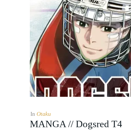
Otaku
In
MANGA // Dogsred T4