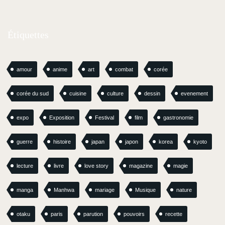
Étiquettes
amour
anime
art
combat
corée
corée du sud
cuisine
culture
dessin
evenement
expo
Exposition
Festival
film
gastronomie
guerre
histoire
japan
japon
korea
kyoto
lecture
livre
love story
magazine
magie
manga
Manhwa
mariage
Musique
nature
otaku
paris
parution
pouvoirs
recette