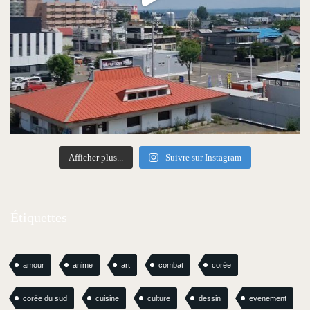
Afficher plus...
Suivre sur Instagram
Étiquettes
amour
anime
art
combat
corée
corée du sud
cuisine
culture
dessin
evenement