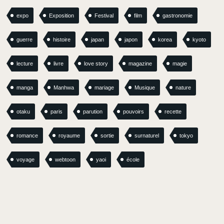
expo
Exposition
Festival
film
gastronomie
guerre
histoire
japan
japon
korea
kyoto
lecture
livre
love story
magazine
magie
manga
Manhwa
mariage
Musique
nature
otaku
paris
parution
pouvoirs
recette
romance
royaume
sortie
surnaturel
tokyo
voyage
webtoon
yaoi
école