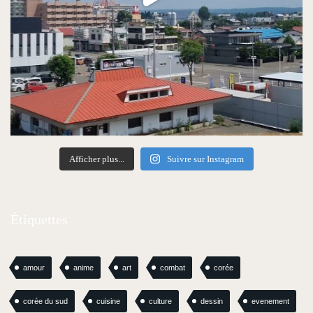
Afficher plus...
Suivre sur Instagram
Étiquettes
amour
anime
art
combat
corée
corée du sud
cuisine
culture
dessin
evenement