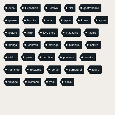
expo
Exposition
Festival
film
gastronomie
guerre
histoire
japan
japon
korea
kyoto
lecture
livre
love story
magazine
magie
manga
Manhwa
mariage
Musique
nature
otaku
paris
parution
pouvoirs
recette
romance
royaume
sortie
surnaturel
tokyo
voyage
webtoon
yaoi
école