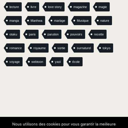
lecture
livre
love story
magazine
magie
manga
Manhwa
mariage
Musique
nature
otaku
paris
parution
pouvoirs
recette
romance
royaume
sortie
surnaturel
tokyo
voyage
webtoon
yaoi
école
Nous utilisons des cookies pour vous garantir la meilleure