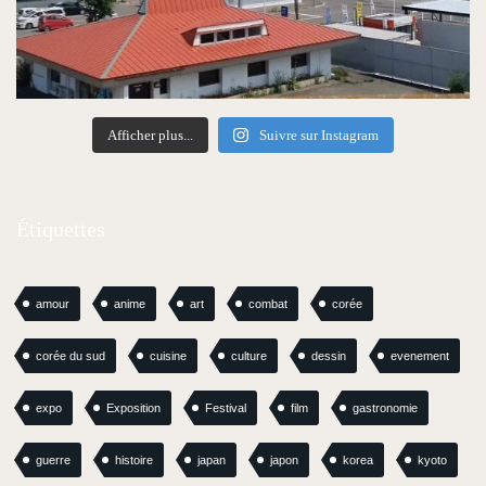
Afficher plus...
Suivre sur Instagram
Étiquettes
amour
anime
art
combat
corée
corée du sud
cuisine
culture
dessin
evenement
expo
Exposition
Festival
film
gastronomie
guerre
histoire
japan
japon
korea
kyoto