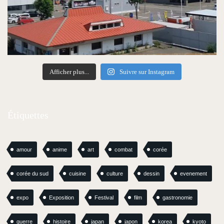
Afficher plus...
Suivre sur Instagram
Étiquettes
amour
anime
art
combat
corée
corée du sud
cuisine
culture
dessin
evenement
expo
Exposition
Festival
film
gastronomie
guerre
histoire
japan
japon
korea
kyoto