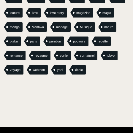
lecture
livre
love story
magazine
magie
manga
Manhwa
mariage
Musique
nature
otaku
paris
parution
pouvoirs
recette
romance
royaume
sortie
surnaturel
tokyo
voyage
webtoon
yaoi
école