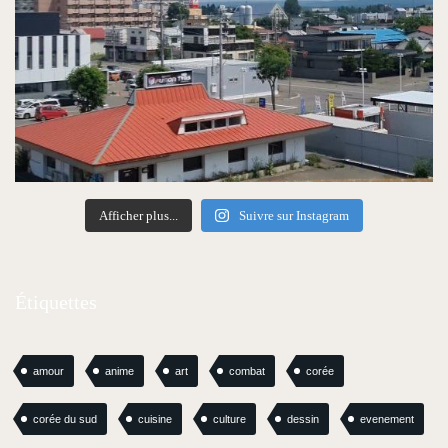
Afficher plus...
Suivre sur Instagram
Étiquettes
amour
anime
art
combat
corée
corée du sud
cuisine
culture
dessin
evenement