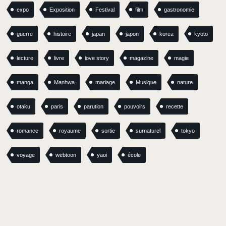
expo
Exposition
Festival
film
gastronomie
guerre
histoire
japan
japon
korea
kyoto
lecture
livre
love story
magazine
magie
manga
Manhwa
mariage
Musique
nature
otaku
paris
parution
pouvoirs
recette
romance
royaume
sortie
surnaturel
tokyo
voyage
webtoon
yaoi
école