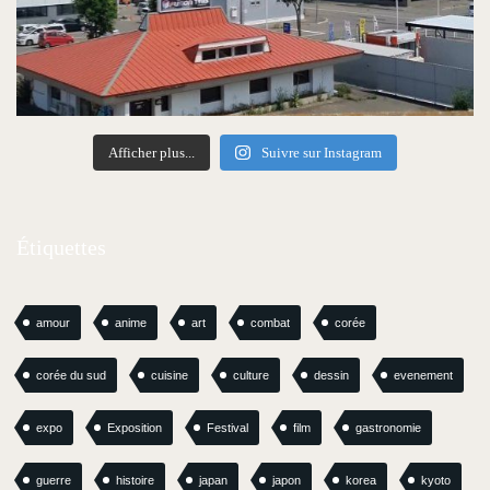
Afficher plus...
Suivre sur Instagram
Étiquettes
amour
anime
art
combat
corée
corée du sud
cuisine
culture
dessin
evenement
expo
Exposition
Festival
film
gastronomie
guerre
histoire
japan
japon
korea
kyoto