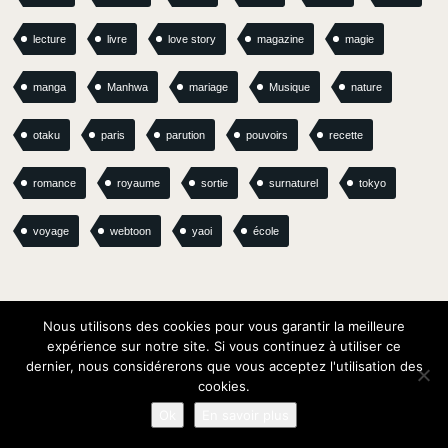
lecture
livre
love story
magazine
magie
manga
Manhwa
mariage
Musique
nature
otaku
paris
parution
pouvoirs
recette
romance
royaume
sortie
surnaturel
tokyo
voyage
webtoon
yaoi
école
Nous utilisons des cookies pour vous garantir la meilleure
expérience sur notre site. Si vous continuez à utiliser ce
dernier, nous considérerons que vous acceptez l'utilisation des
cookies.
Ok
En savoir plus