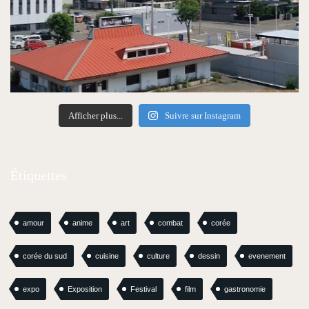
Afficher plus...
Suivre sur Instagram
Étiquettes
amour
anime
art
combat
corée
corée du sud
cuisine
culture
dessin
evenement
expo
Exposition
Festival
film
gastronomie