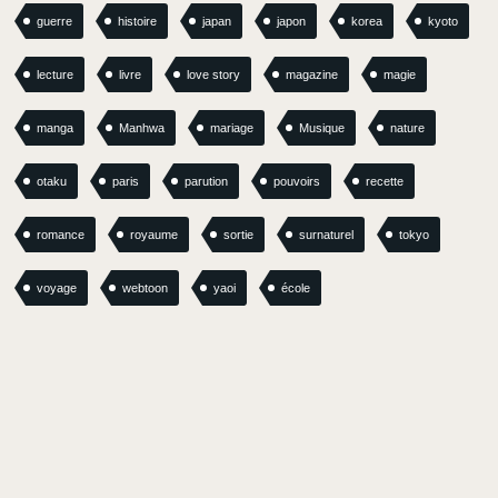
guerre
histoire
japan
japon
korea
kyoto
lecture
livre
love story
magazine
magie
manga
Manhwa
mariage
Musique
nature
otaku
paris
parution
pouvoirs
recette
romance
royaume
sortie
surnaturel
tokyo
voyage
webtoon
yaoi
école