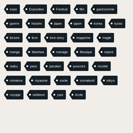
expo
Exposition
Festival
film
gastronomie
guerre
histoire
japan
japon
korea
kyoto
lecture
livre
love story
magazine
magie
manga
Manhwa
mariage
Musique
nature
otaku
paris
parution
pouvoirs
recette
romance
royaume
sortie
surnaturel
tokyo
voyage
webtoon
yaoi
école