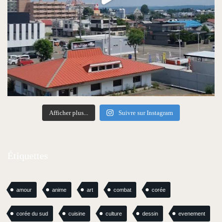
Afficher plus...
Suivre sur Instagram
Étiquettes
amour
anime
art
combat
corée
corée du sud
cuisine
culture
dessin
evenement