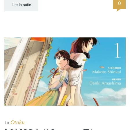
0
Lire la suite
Otaku
In