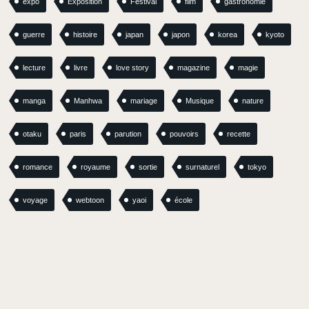
expo
Exposition
Festival
film
gastronomie
guerre
histoire
japan
japon
korea
kyoto
lecture
livre
love story
magazine
magie
manga
Manhwa
mariage
Musique
nature
otaku
paris
parution
pouvoirs
recette
romance
royaume
sortie
surnaturel
tokyo
voyage
webtoon
yaoi
école