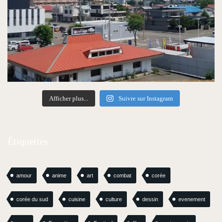
Afficher plus...
Suivre sur Instagram
Étiquettes
amour
anime
art
combat
corée
corée du sud
cuisine
culture
dessin
evenement