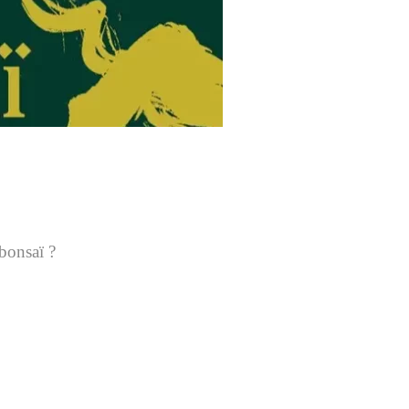
 bonsaï ?