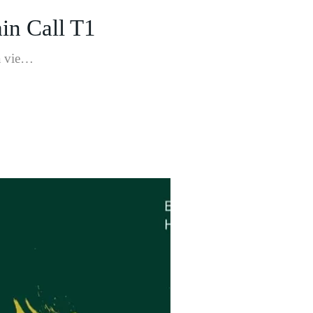
in Call T1
la vie…