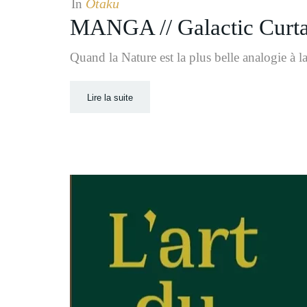
Otaku
In
MANGA // Galactic Curta
Quand la Nature est la plus belle analogie à 
Lire la suite