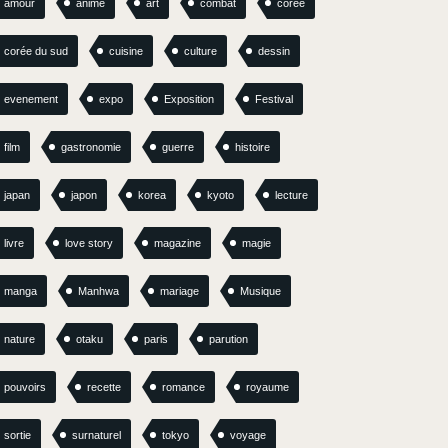
amour
anime
art
combat
corée
corée du sud
cuisine
culture
dessin
evenement
expo
Exposition
Festival
film
gastronomie
guerre
histoire
japan
japon
korea
kyoto
lecture
livre
love story
magazine
magie
manga
Manhwa
mariage
Musique
nature
otaku
paris
parution
pouvoirs
recette
romance
royaume
sortie
surnaturel
tokyo
voyage