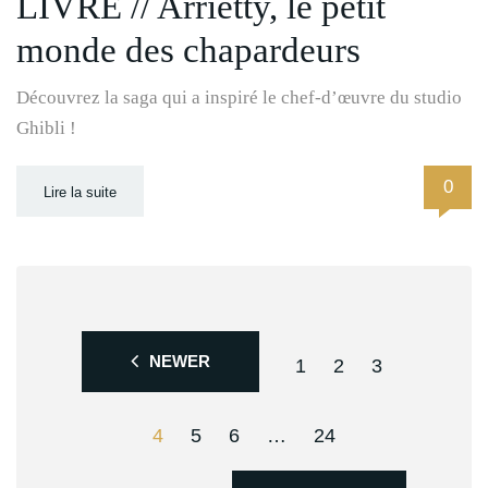
LIVRE // Arrietty, le petit
monde des chapardeurs
Découvrez la saga qui a inspiré le chef-d’œuvre du studio
Ghibli !
0
Lire la suite
NEWER
1
2
3
4
5
6
…
24