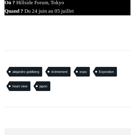
Où ?
Hillside Forum, Tokyo
Quand ?
Du 24 juin au 05 juillet
alejandro goldberg
évènement
expo
Exposition
heart view
japon