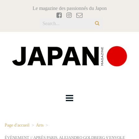
Le magazine des passionnés du Japon
Page d'accueil
>
Arts
>
ÉVÈNEMENT // APRÈS PARIS, ALEJANDRO GOLDBERG S’ENVOLE