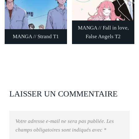
MANGA // Fall in love,
MANGA // Strand T1
False Angels T2
LAISSER UN COMMENTAIRE
Votre adresse e-mail ne sera pas publiée.
Les
champs obligatoires sont indiqués avec
*