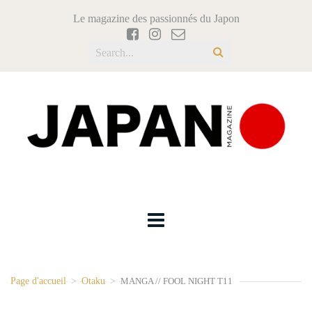
Le magazine des passionnés du Japon
Page d'accueil
>
Otaku
>
MANGA // FOOL NIGHT T11