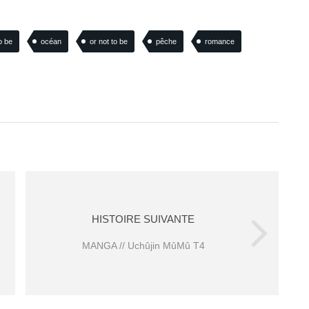
o be
océan
or not to be
pêche
romance
HISTOIRE SUIVANTE
MANGA // Uchûjin MûMû T4