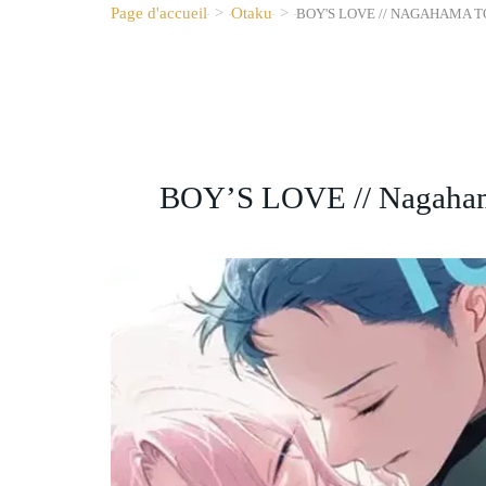
Page d'accueil
>
Otaku
>
BOY'S LOVE // NAGAHAMA TO
BOY’S LOVE // Nagahama 