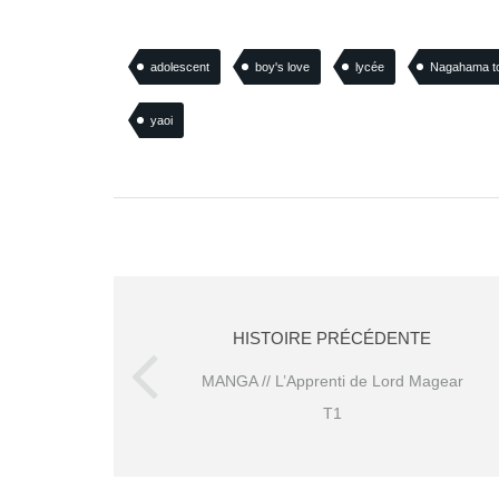
adolescent
boy's love
lycée
Nagahama t
yaoi
HISTOIRE PRÉCÉDENTE
MANGA // L’Apprenti de Lord Magear
T1