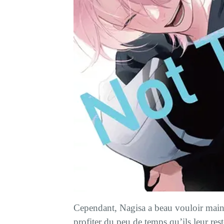
Cependant, Nagisa a beau vouloir main
profiter du peu de temps qu’ils leur res