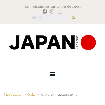
Le magazine des passionnés du Japon
Page d'accueil
>
Otaku
>
MANGA // YAKUZA ZEN T1