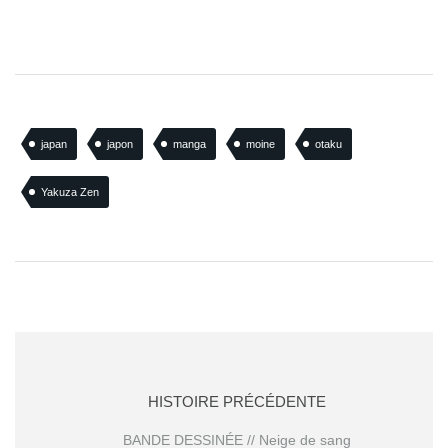
japan
japon
manga
moine
otaku
Yakuza Zen
HISTOIRE PRÉCÉDENTE
BANDE DESSINÉE // Neige de sang