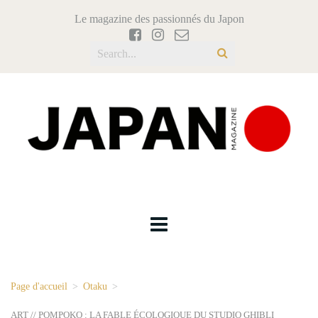
Le magazine des passionnés du Japon
Page d'accueil
>
Otaku
>
ART // POMPOKO : LA FABLE ÉCOLOGIQUE DU STUDIO GHIBLI