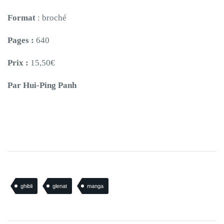
Format
: broché
Pages :
640
Prix :
15,50€
Par Hui-Ping Panh
ghibli
glenat
manga