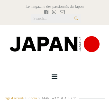
Le magazine des passionnés du Japon
Page d'accueil
>
Korea
>
MANHWA // BJ. ALEX T1