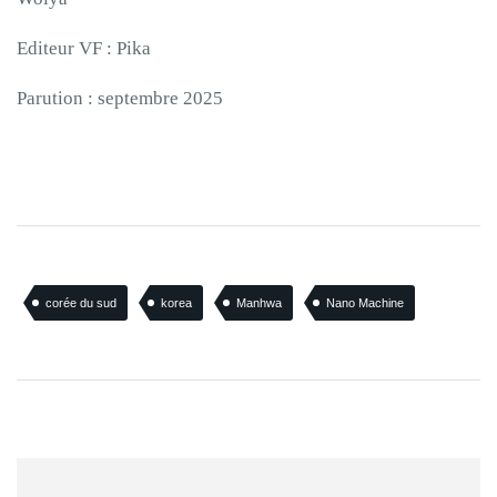
Editeur VF : Pika
Parution : septembre 2025
corée du sud
korea
Manhwa
Nano Machine