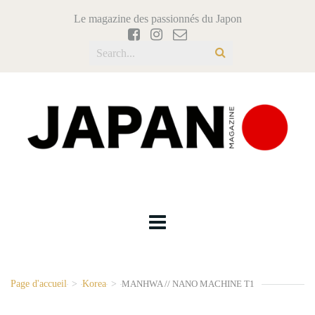
Le magazine des passionnés du Japon
Page d'accueil
>
Korea
>
MANHWA // NANO MACHINE T1