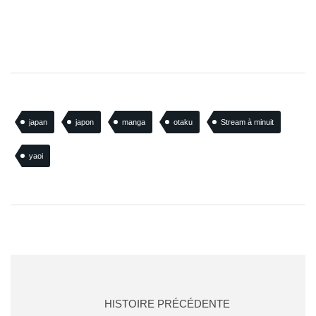
japan
japon
manga
otaku
Stream à minuit
yaoi
HISTOIRE PRÉCÉDENTE