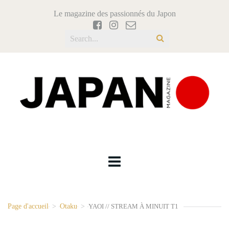
Le magazine des passionnés du Japon
Page d'accueil
>
Otaku
>
YAOI // STREAM À MINUIT T1