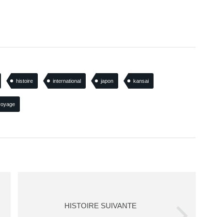
histoire
international
japon
kansai
voyage
HISTOIRE SUIVANTE