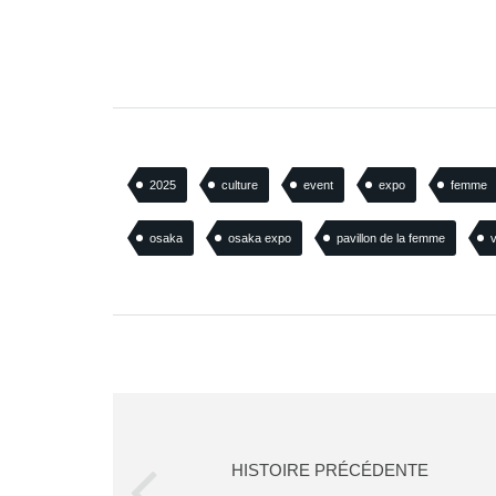
2025
culture
event
expo
femme
osaka
osaka expo
pavillon de la femme
HISTOIRE PRÉCÉDENTE