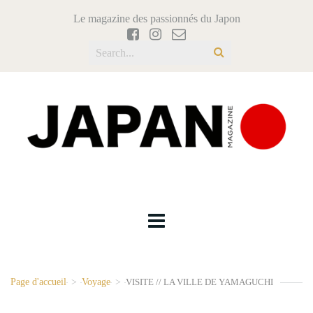
Le magazine des passionnés du Japon
Page d'accueil
>
Voyage
>
VISITE // LA VILLE DE YAMAGUCHI