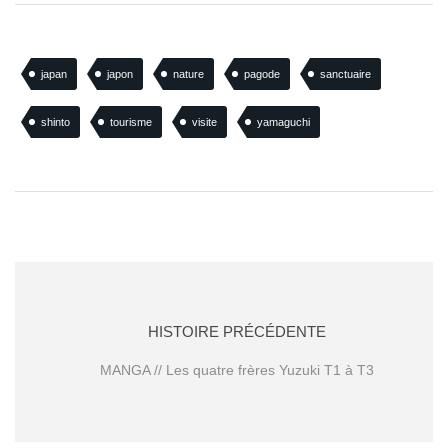
japan
japon
nature
pagode
sanctuaire
shinto
tourisme
visite
yamaguchi
HISTOIRE PRÉCÉDENTE
MANGA // Les quatre frères Yuzuki T1 à T3