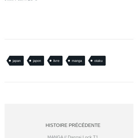
japan
japon
livre
manga
otaku
HISTOIRE PRÉCÉDENTE
MANGA // Danzai Lock T1