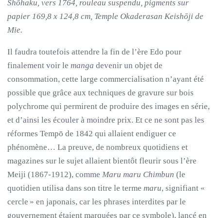
Shōhaku, vers 1764, rouleau suspendu, pigments sur
papier 169,8 x 124,8 cm, Temple Okaderasan Keishōji de
Mie.
Il faudra toutefois attendre la fin de l’ère Edo pour
finalement voir le
manga
devenir un objet de
consommation, cette large commercialisation n’ayant été
possible que grâce aux techniques de gravure sur bois
polychrome qui permirent de produire des images en série,
et d’ainsi les écouler à moindre prix. Et ce ne sont pas les
réformes Tempō de 1842 qui allaient endiguer ce
phénomène… La preuve, de nombreux quotidiens et
magazines sur le sujet allaient bientôt fleurir sous l’ère
Meiji (1867-1912), comme
Maru maru Chimbun
(le
quotidien utilisa dans son titre le terme
maru
, signifiant «
cercle » en japonais, car les phrases interdites par le
gouvernement étaient marquées par ce symbole), lancé en