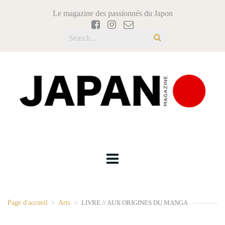
Le magazine des passionnés du Japon
Page d'accueil
>
Arts
>
LIVRE // AUX ORIGINES DU MANGA