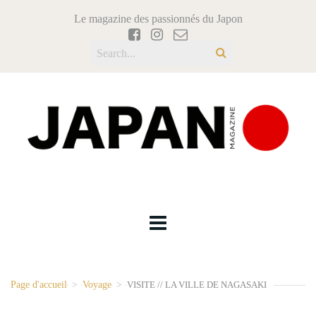
Le magazine des passionnés du Japon
Page d'accueil
>
Voyage
>
VISITE // LA VILLE DE NAGASAKI