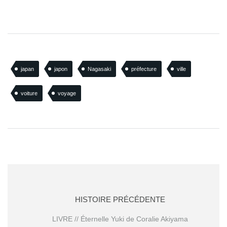
japan
japon
Nagasaki
préfecture
ville
voiture
voyage
HISTOIRE PRÉCÉDENTE
LIVRE // Éternelle Yuki de Coralie Akiyama