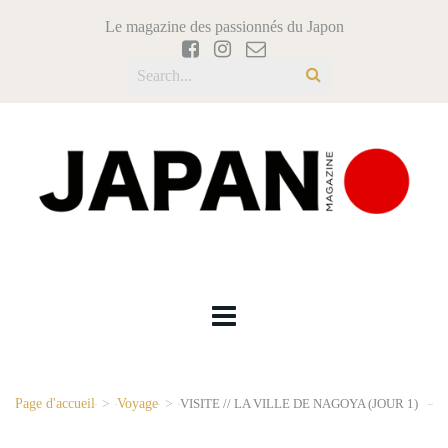
Le magazine des passionnés du Japon
Page d'accueil
>
Voyage
>
VISITE // LA VILLE DE NAGOYA (JOUR 1)