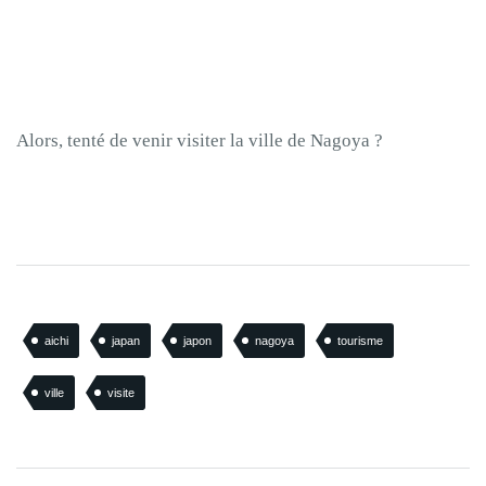
Alors, tenté de venir visiter la ville de Nagoya ?
aichi
japan
japon
nagoya
tourisme
ville
visite