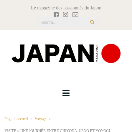
Le magazine des passionnés du Japon
Page d'accueil
>
Voyage
>
VISITE // UNE JOURNÉE ENTRE CHIYODA, UENO ET YOYOGI