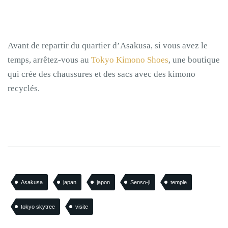
Avant de repartir du quartier d’Asakusa, si vous avez le
temps, arrêtez-vous au
Tokyo Kimono Shoes
, une boutique
qui crée des chaussures et des sacs avec des kimono
recyclés.
Asakusa
japan
japon
Senso-ji
temple
tokyo skytree
visite