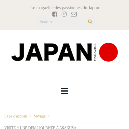
Le magazine des passionnés du Japon
Page d'accueil
>
Voyage
>
VISITE // UNE DEMI-JOURNÉE À ASAKUSA