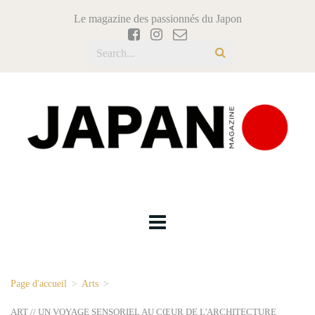
Le magazine des passionnés du Japon
Page d'accueil
>
Arts
>
ART // UN VOYAGE SENSORIEL AU CŒUR DE L'ARCHITECTURE