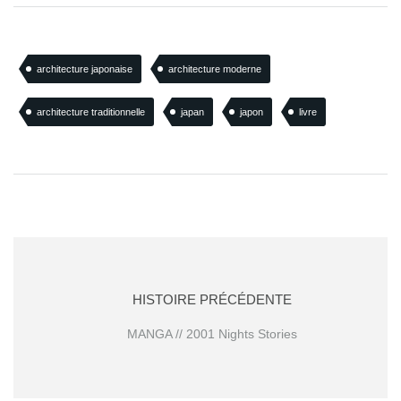
architecture japonaise
architecture moderne
architecture traditionnelle
japan
japon
livre
HISTOIRE PRÉCÉDENTE
MANGA // 2001 Nights Stories