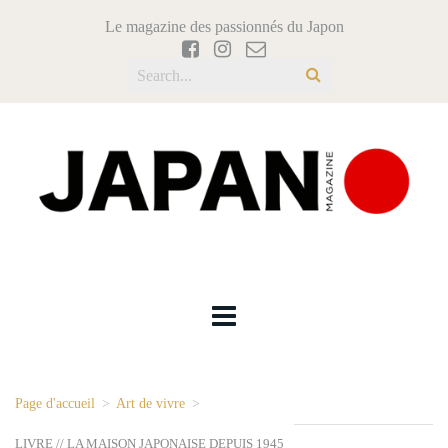
Le magazine des passionnés du Japon
Page d'accueil
>
Art de vivre
>
LIVRE // LA MAISON JAPONAISE DEPUIS 1945