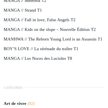
MANGA // Meteoria T2
MANGA // Strand T1
MANGA // Fall in love, False Angels T2
MANGA // Kids on the slope – Nouvelle Édition T2
MANHWA // The Reborn Young Lord is an Assassin T1
BOY’S LOVE // La sérénade du traître T1
MANGA // Les Noces des Lucioles T8
CATÉGORIES
Art de vivre
(82)