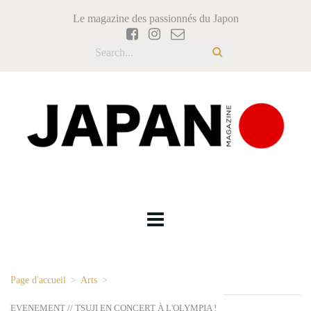
Le magazine des passionnés du Japon
Page d'accueil
>
Arts
>
EVENEMENT // TSUJI EN CONCERT À L'OLYMPIA !