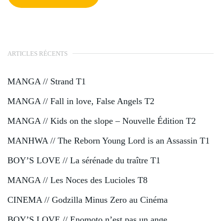
ARTICLES RÉCENTS
MANGA // Strand T1
MANGA // Fall in love, False Angels T2
MANGA // Kids on the slope – Nouvelle Édition T2
MANHWA // The Reborn Young Lord is an Assassin T1
BOY’S LOVE // La sérénade du traître T1
MANGA // Les Noces des Lucioles T8
CINEMA // Godzilla Minus Zero au Cinéma
BOY’S LOVE // Enomoto n’est pas un ange