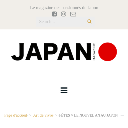
Le magazine des passionnés du Japon
Page d'accueil
>
Art de vivre
>
FÊTES // LE NOUVEL AN AU JAPON