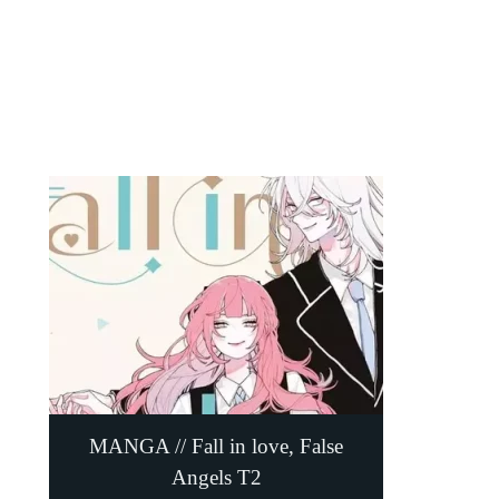
MANGA // Fall in love, False
Angels T2