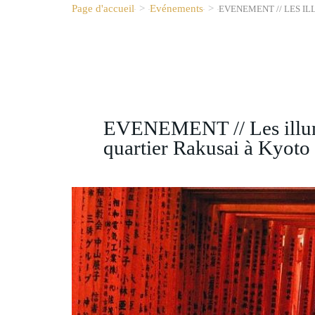
Page d'accueil
>
Evénements
>
EVENEMENT // LES I
EVENEMENT // Les illumi
quartier Rakusai à Kyoto