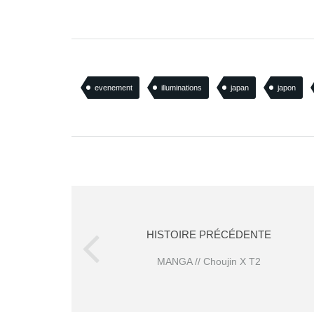
evenement
illuminations
japan
japon
HISTOIRE PRÉCÉDENTE
MANGA // Choujin X T2