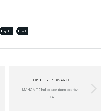
kyoto
noel
HISTOIRE SUIVANTE
MANGA // J’irai te tuer dans tes rêves
T4