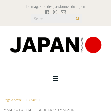
Le magazine des passionnés du Japon
Page d'accueil
>
Otaku
>
MANGA // LA CONCIERGE DU GRAND MAGASIN