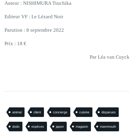
Auteur : NISHIMURA Tsuchika
Editeur VF : Le Lézard Noir
Parution : 8 septembre 2022
Prix : 18 €
Par Léa van Cuyck
animal
client
concierge
cuisine
disparues
dodo
espèces
japon
magasin
mammouth