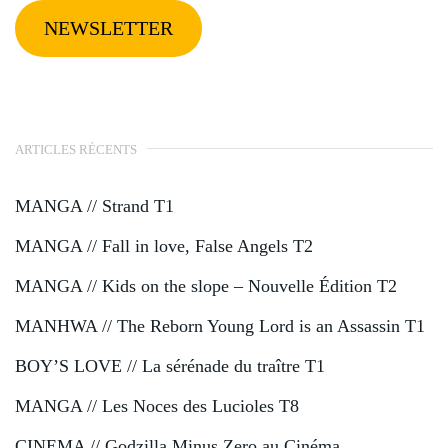
NEWSLETTER
ARTICLES RÉCENTS
MANGA // Strand T1
MANGA // Fall in love, False Angels T2
MANGA // Kids on the slope – Nouvelle Édition T2
MANHWA // The Reborn Young Lord is an Assassin T1
BOY’S LOVE // La sérénade du traître T1
MANGA // Les Noces des Lucioles T8
CINEMA // Godzilla Minus Zero au Cinéma