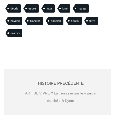
débris
espoir
futur
lune
manga
navette
planetes
pollution
spatial
terre
univers
HISTOIRE PRÉCÉDENTE
ART DE VIVRE // La Terrasse sur le « jardin
du ciel » à Kyōto