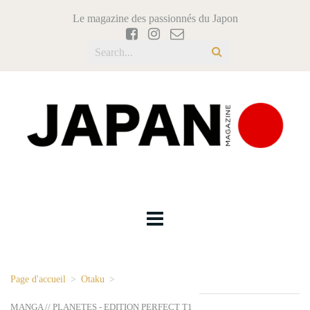
Le magazine des passionnés du Japon
Page d'accueil
>
Otaku
>
MANGA // PLANETES - EDITION PERFECT T1