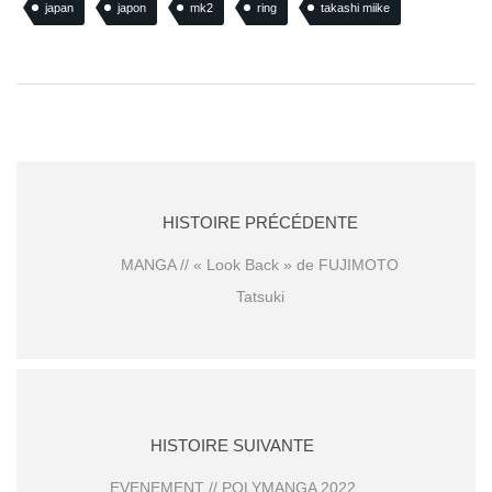
japan
japon
mk2
ring
takashi miike
HISTOIRE PRÉCÉDENTE
MANGA // « Look Back » de FUJIMOTO
Tatsuki
HISTOIRE SUIVANTE
EVENEMENT // POLYMANGA 2022