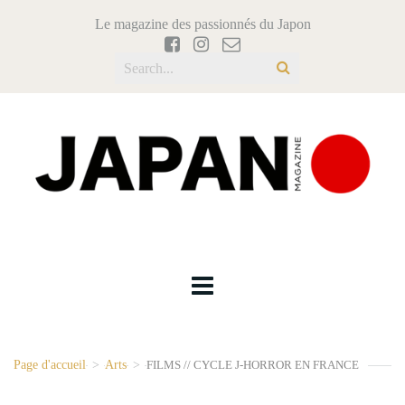
Le magazine des passionnés du Japon
Page d'accueil
>
Arts
>
FILMS // CYCLE J-HORROR EN FRANCE