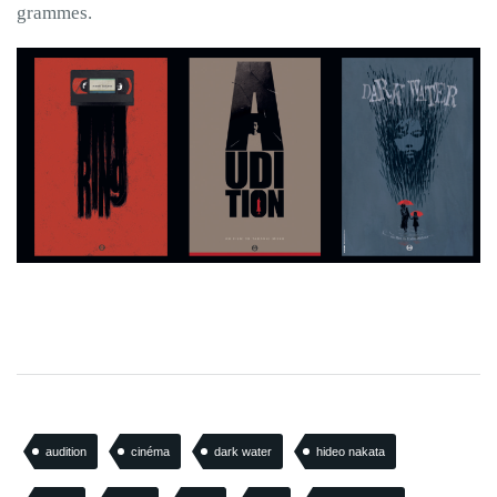
grammes.
audition
cinéma
dark water
hideo nakata