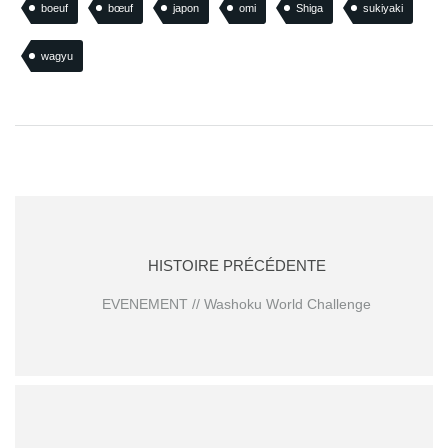
boeuf
bœuf
japon
omi
Shiga
sukiyaki
wagyu
HISTOIRE PRÉCÉDENTE
EVENEMENT // Washoku World Challenge