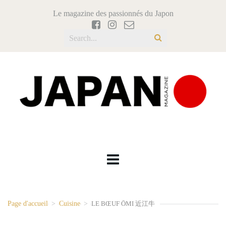
Le magazine des passionnés du Japon
Page d'accueil
>
Cuisine
>
LE BŒUF ŌMI 近江牛