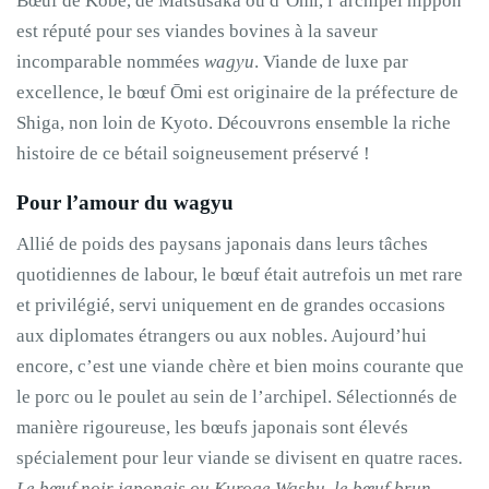
Bœuf de Kobe, de Matsusaka ou d’Ōmi, l’archipel nippon
est réputé pour ses viandes bovines à la saveur
incomparable nommées
wagyu
. Viande de luxe par
excellence, le bœuf Ōmi est originaire de la préfecture de
Shiga, non loin de Kyoto. Découvrons ensemble la riche
histoire de ce bétail soigneusement préservé !
Pour l’amour du wagyu
Allié de poids des paysans japonais dans leurs tâches
quotidiennes de labour, le bœuf était autrefois un met rare
et privilégié, servi uniquement en de grandes occasions
aux diplomates étrangers ou aux nobles. Aujourd’hui
encore, c’est une viande chère et bien moins courante que
le porc ou le poulet au sein de l’archipel. Sélectionnés de
manière rigoureuse, les bœufs japonais sont élevés
spécialement pour leur viande se divisent en quatre races
.
Le bœuf noir japonais ou Kuroge Washu, le bœuf brun