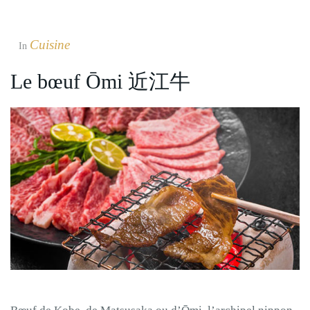
Cuisine
In
Le bœuf Ōmi 近江牛