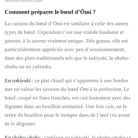
Shutterstock.com
Comment préparer le bœuf d’Ōmi ?
La cuisson du bœuf d’Ōmi est similaire à celle des autres
types de bœuf. Cependant c’est une viande fondante et
juteuse, à la saveur vraiment unique. Très grasse, elle est
particulièrement appréciée avec peu d’assaisonnement,
dans des plats traditionnels tels que le
sukiyaki
, le
shabu-
shabu
ou en
yakiniku
.
En
sukiyaki
: ce plat chaud qui s’apparente à une fondue
met en valeur les saveurs du bœuf
Ōmi
à la perfection. Le
bœuf, coupé en fines tranches, est cuit lentement avec des
légumes dans un bouillon aromatisé. Une fois cuit, on le
retire du bouillon pour le tremper dans de l’œuf cru avant
de le déguster.
En
shabu-shabu
: similaire au
sukiyaki
, le
shabu-shabu
se