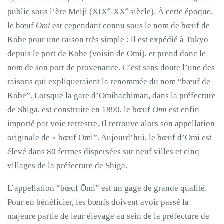
e
e
public sous l’ère Meiji (XIX
-XX
siècle). À cette époque,
le bœuf
Ōmi
est cependant connu sous le nom de bœuf de
Kobe pour une raison très simple : il est expédié à Tokyo
depuis le port de Kobe (voisin de Ōmi), et prend donc le
nom de son port de provenance. C’est sans doute l’une des
raisons qui expliqueraient la renommée du nom “bœuf de
Kobe”. Lorsque la gare d’Omihachiman, dans la préfecture
de Shiga, est construite en 1890, le bœuf
Ōmi
est enfin
importé par voie terrestre. Il retrouve alors son appellation
originale de « bœuf Ōmi”. Aujourd’hui, le bœuf d’Ōmi est
élevé dans 80 fermes dispersées sur neuf villes et cinq
villages de la préfecture de Shiga.
L’appellation “bœuf Ōmi” est un gage de grande qualité.
Pour en bénéficier, les bœufs doivent avoir passé la
majeure partie de leur élevage au sein de la préfecture de