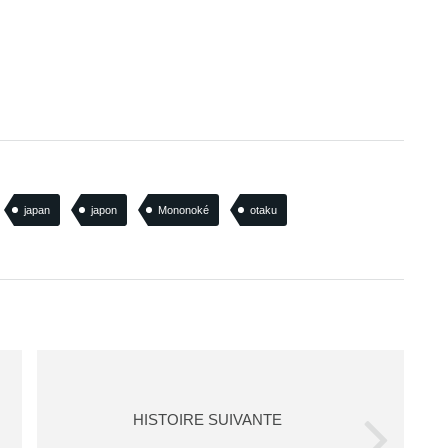
japan
japon
Mononoké
otaku
HISTOIRE SUIVANTE