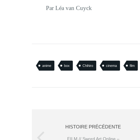
Par Léa van Cuyck
anime
box
Chihiro
cinema
film
HISTOIRE PRÉCÉDENTE
FILM // Sword Art Online –