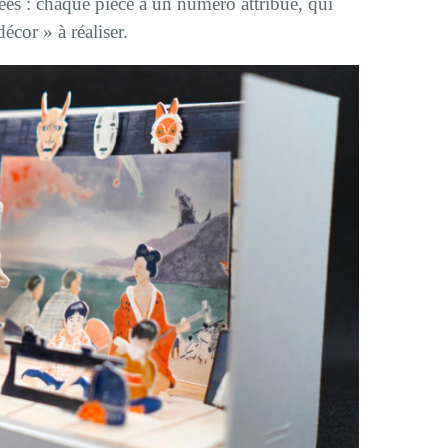
quées : chaque pièce a un numéro attribué, qui
écor » à réaliser.