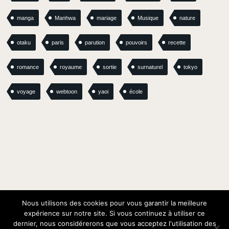
manga
Manhwa
mariage
Musique
nature
otaku
paris
parution
pouvoirs
recette
romance
royaume
sortie
surnaturel
tokyo
voyage
webtoon
yaoi
école
Nous utilisons des cookies pour vous garantir la meilleure
expérience sur notre site. Si vous continuez à utiliser ce
dernier, nous considérerons que vous acceptez l'utilisation des