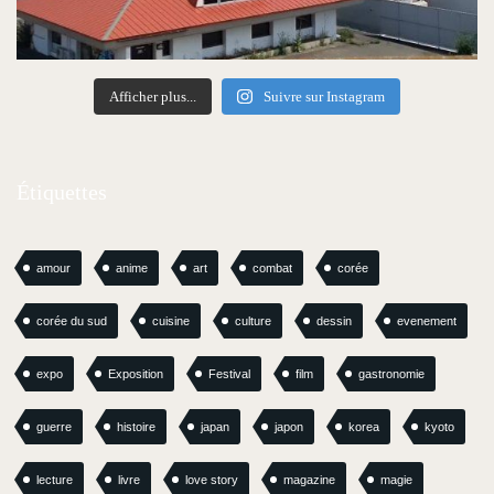
Afficher plus...
Suivre sur Instagram
Étiquettes
amour
anime
art
combat
corée
corée du sud
cuisine
culture
dessin
evenement
expo
Exposition
Festival
film
gastronomie
guerre
histoire
japan
japon
korea
kyoto
lecture
livre
love story
magazine
magie