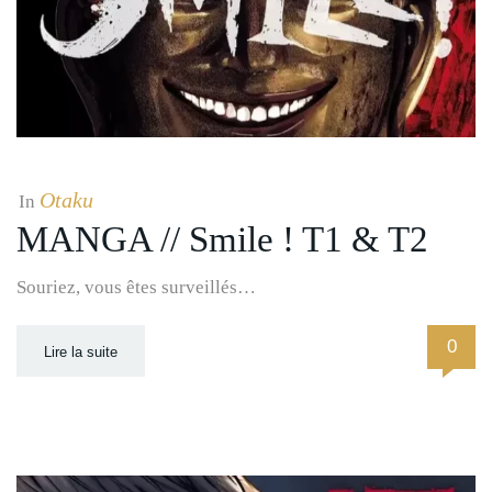
Otaku
In
MANGA // Smile ! T1 & T2
Souriez, vous êtes surveillés…
0
Lire la suite