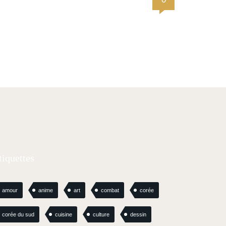
tiquettes
amour
anime
art
combat
corée
corée du sud
cuisine
culture
dessin