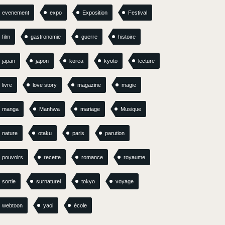
evenement
expo
Exposition
Festival
film
gastronomie
guerre
histoire
japan
japon
korea
kyoto
lecture
livre
love story
magazine
magie
manga
Manhwa
mariage
Musique
nature
otaku
paris
parution
pouvoirs
recette
romance
royaume
sortie
surnaturel
tokyo
voyage
webtoon
yaoi
école