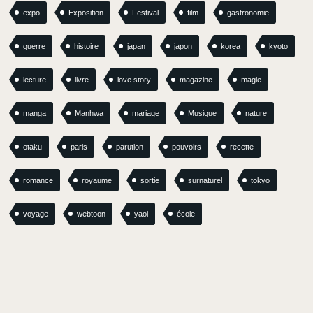
expo
Exposition
Festival
film
gastronomie
guerre
histoire
japan
japon
korea
kyoto
lecture
livre
love story
magazine
magie
manga
Manhwa
mariage
Musique
nature
otaku
paris
parution
pouvoirs
recette
romance
royaume
sortie
surnaturel
tokyo
voyage
webtoon
yaoi
école