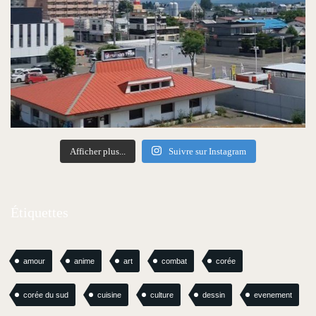
Afficher plus...
Suivre sur Instagram
Étiquettes
amour
anime
art
combat
corée
corée du sud
cuisine
culture
dessin
evenement