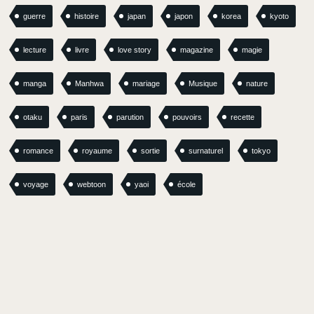
guerre
histoire
japan
japon
korea
kyoto
lecture
livre
love story
magazine
magie
manga
Manhwa
mariage
Musique
nature
otaku
paris
parution
pouvoirs
recette
romance
royaume
sortie
surnaturel
tokyo
voyage
webtoon
yaoi
école