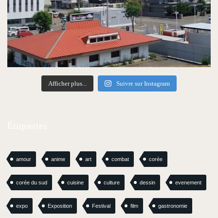
Afficher plus...
Suivre sur Instagram
Étiquettes
amour
anime
art
combat
corée
corée du sud
cuisine
culture
dessin
evenement
expo
Exposition
Festival
film
gastronomie