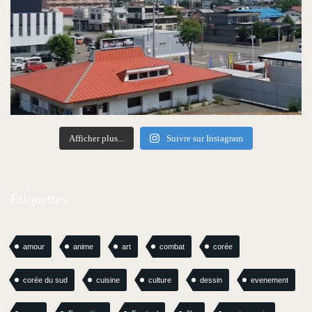
Afficher plus...
Suivre sur Instagram
Étiquettes
amour
anime
art
combat
corée
corée du sud
cuisine
culture
dessin
evenement