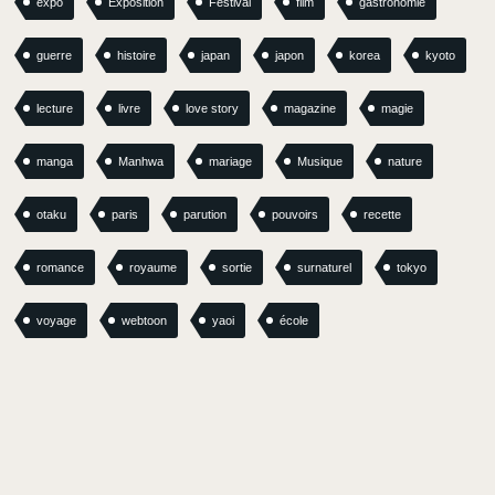
expo
Exposition
Festival
film
gastronomie
guerre
histoire
japan
japon
korea
kyoto
lecture
livre
love story
magazine
magie
manga
Manhwa
mariage
Musique
nature
otaku
paris
parution
pouvoirs
recette
romance
royaume
sortie
surnaturel
tokyo
voyage
webtoon
yaoi
école